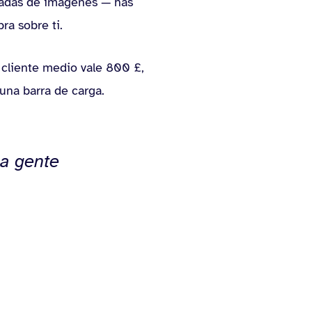
argadas de imágenes — has
ra sobre ti.
u cliente medio vale 800 £,
una barra de carga.
la gente