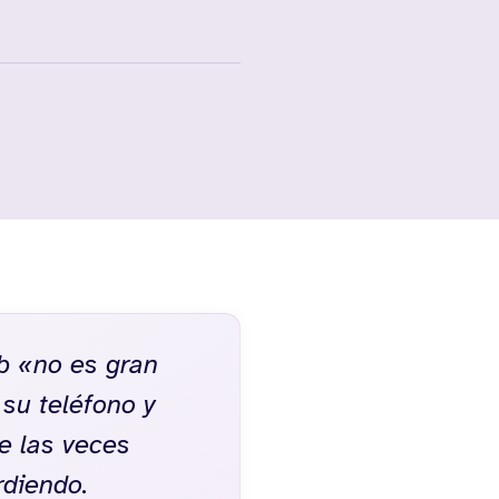
b «no es gran
 su teléfono y
de las veces
rdiendo.