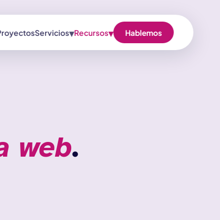
▾
▾
Proyectos
Servicios
Recursos
Hablemos
a web
.