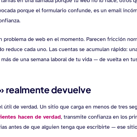
 tarifas en una llamada porque tu web no lo hace, otros 
uivocada porque el formulario confunde, es un email inc
onfianza.
n problema de web en el momento. Parecen fricción nor
ido reduce cada uno. Las cuentas se acumulan rápido: u
, más de una semana laboral de tu vida — de vuelta en tu
» realmente devuelve
el útil de verdad. Un sitio que carga en menos de tres s
lientes hacen de verdad
, transmite confianza en los p
as antes de que alguien tenga que escribirte — ese sitio