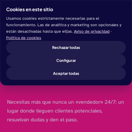
Cookies en este sitio
Usamos cookies estrictamente necesarias para el
funcionamiento. Las de analítica y marketing son opcionales y
están desactivadas hasta que elijas.
Aviso de privacidad
·
Servicios
→ Desarrollo web
Política de cookies
Rechazar todas
HECHA PARA CONVERTIR
Configurar
Tu web es el centro
Aceptar todas
de
todo.
Necesitas más que nunca un «vendedor» 24/7: un
lugar donde lleguen clientes potenciales,
resuelvan dudas y den el paso.